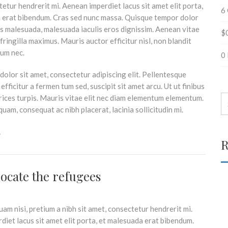
etur hendrerit mi. Aenean imperdiet lacus sit amet elit porta,
6
 erat bibendum. Cras sed nunc massa. Quisque tempor dolor
us malesuada, malesuada iaculis eros dignissim. Aenean vitae
$
 fringilla maximus. Mauris auctor efficitur nisl, non blandit
um nec.
0
olor sit amet, consectetur adipiscing elit. Pellentesque
efficitur a fermen tum sed, suscipit sit amet arcu. Ut ut finibus
trices turpis. Mauris vitae elit nec diam elementum elementum.
uam, consequat ac nibh placerat, lacinia sollicitudin mi.
R
locate the refugees
am nisi, pretium a nibh sit amet, consectetur hendrerit mi.
iet lacus sit amet elit porta, et malesuada erat bibendum.