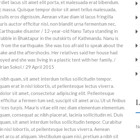
iet lacus sit amet elit porta, et malesuada erat bibendum.
c massa. Quisque tempor dolor sit amet tellus malesuada,
ulis eros dignissim. Aenean vitae diam id lacus fringilla
is auctor efficitur nisl, non blandit urna fermentum nec.
s nibh quam, sit amet interdum tellus sollicitudin tempor.
quam erat in nisl lobortis, ut pellentesque lectus viverra.
olor sit amet, consectetur adipiscing elit. Pellentesque
L
efficitur a fermen tum sed, suscipit sit amet arcu. Ut ut finibus
trices turpis. Mauris vitae elit nec diam elementum elementum.
uam, consequat ac nibh placerat, lacinia sollicitudin mi. Duis
h quam, sit amet interdum tellus sollicitudin tempor. Curabitur
N
in nisl lobortis, ut pellentesque lectus viverra. Aenean
et arcu at aliquam. Vestibulum quam nisi, pretium a nibh sit