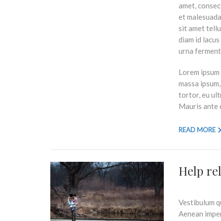
amet, consect
et malesuada
sit amet tell
diam id lacus
urna ferment
Lorem ipsum d
massa ipsum, 
tortor, eu ul
Mauris ante q
READ MORE
Help re
Vestibulum qu
Aenean imperd