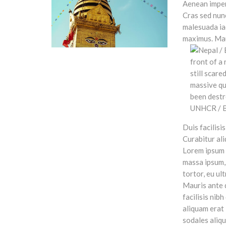
Aenean imperd
Cras sed nun
malesuada iac
maximus. Maur
Duis facilisi
Curabitur ali
Lorem ipsum d
massa ipsum, 
tortor, eu ul
Mauris ante q
facilisis nib
aliquam erat 
sodales aliqu