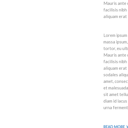
Mauris ante q
facilisis nib
aliquam erat 
Lorem ipsum d
massa ipsum, 
tortor, eu ul
Mauris ante q
facilisis nib
aliquam erat 
sodales aliqu
amet, consect
et malesuada
sit amet tell
diam id lacus
urna ferment
READ MORE