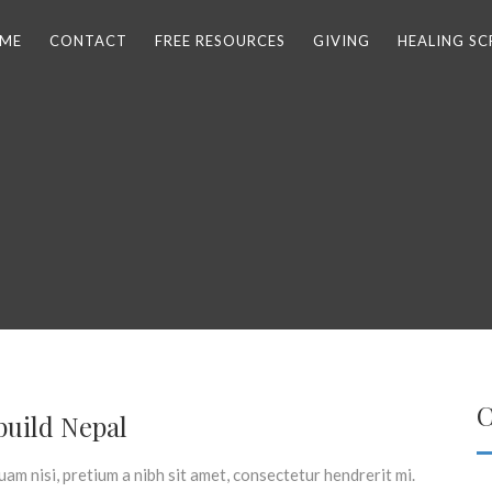
 ME
CONTACT
FREE RESOURCES
GIVING
HEALING SC
C
build Nepal
am nisi, pretium a nibh sit amet, consectetur hendrerit mi.