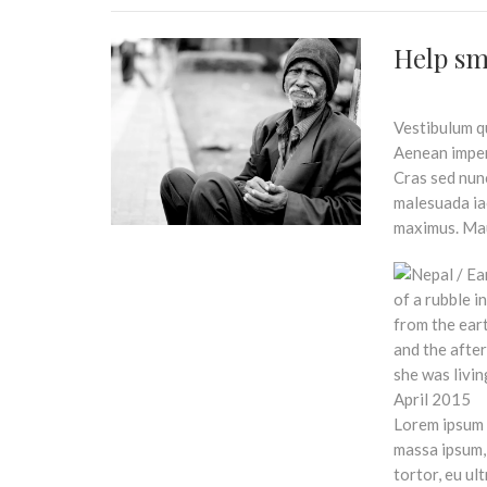
Help sm
Vestibulum qu
Aenean imperd
Cras sed nun
malesuada iac
maximus. Maur
Lorem ipsum d
massa ipsum, 
tortor, eu ul