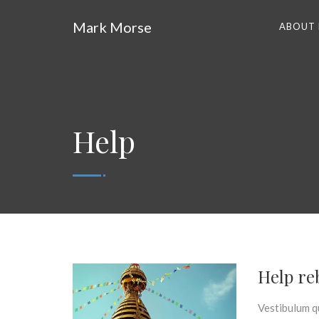
Mark Morse
ABOUT
Help
Help re
Vestibulum qu