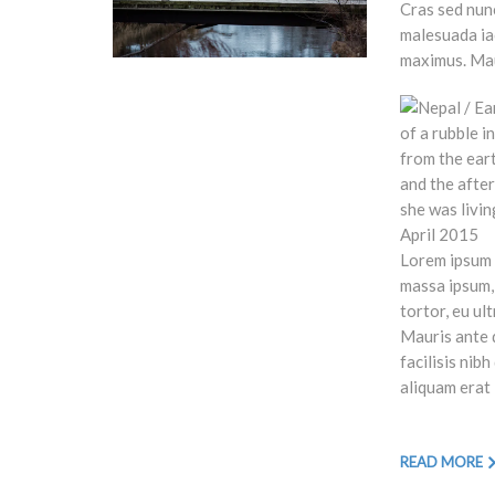
Cras sed nun
malesuada iac
maximus. Maur
Lorem ipsum d
massa ipsum, 
tortor, eu ul
Mauris ante q
facilisis nib
aliquam erat 
READ MORE