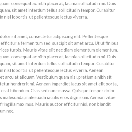
uam, consequat ac nibh placerat, lacinia sollicitudin mi. Duis
h quam, sit amet interdum tellus sollicitudin tempor. Curabitur
in nisl lobortis, ut pellentesque lectus viverra.
olor sit amet, consectetur adipiscing elit. Pellentesque
efficitur a fermen tum sed, suscipit sit amet arcu. Ut ut finibus
trices turpis. Mauris vitae elit nec diam elementum elementum.
uam, consequat ac nibh placerat, lacinia sollicitudin mi. Duis
h quam, sit amet interdum tellus sollicitudin tempor. Curabitur
in nisl lobortis, ut pellentesque lectus viverra. Aenean
et arcu at aliquam. Vestibulum quam nisi, pretium a nibh sit
etur hendrerit mi. Aenean imperdiet lacus sit amet elit porta,
 erat bibendum. Cras sed nunc massa. Quisque tempor dolor
us malesuada, malesuada iaculis eros dignissim. Aenean vitae
 fringilla maximus. Mauris auctor efficitur nisl, non blandit
um nec.